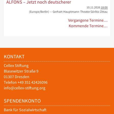
ALFONS – Jetzt noch deutscherer
10.11.2026
18:00
(Europe/Berlin)
— Gerhart-Hauptmann-Theater Görlitz-Zittau
Vergangene Termine…
Kommende Termine…
KONTAKT
Cellex Stiftung
Blasewitzer Straße 9
01307 Dresden
Telefon +49 351 42426096
info@cellex-stiftung.org
SPENDENKONTO
Bank für Sozialwirtschaft