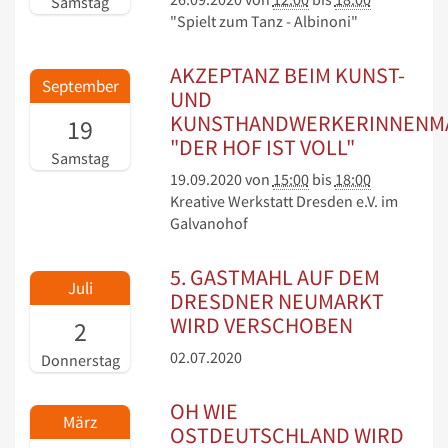
Samstag
"Spielt zum Tanz - Albinoni"
AKZEPTANZ BEIM KUNST-
September
UND
KUNSTHANDWERKERINNENM
19
"DER HOF IST VOLL"
Samstag
19.09.2020
von
15:00
bis
18:00
Kreative Werkstatt Dresden e.V. im
Galvanohof
5. GASTMAHL AUF DEM
Juli
DRESDNER NEUMARKT
WIRD VERSCHOBEN
2
02.07.2020
Donnerstag
OH WIE
März
OSTDEUTSCHLAND WIRD