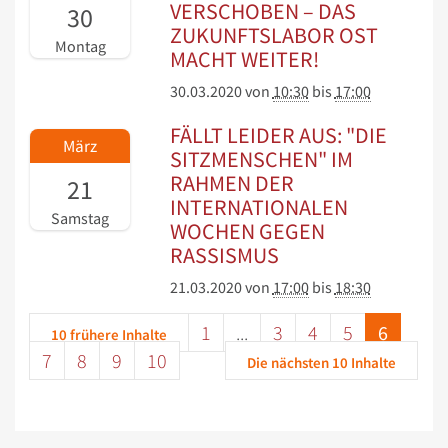
VERSCHOBEN – DAS
30
ZUKUNFTSLABOR OST
Montag
MACHT WEITER!
30.03.2020
von
10:30
bis
17:00
FÄLLT LEIDER AUS: "DIE
März
SITZMENSCHEN" IM
RAHMEN DER
21
INTERNATIONALEN
Samstag
WOCHEN GEGEN
RASSISMUS
21.03.2020
von
17:00
bis
18:30
1
...
3
4
5
6
10 frühere Inhalte
7
8
9
10
Die nächsten 10 Inhalte