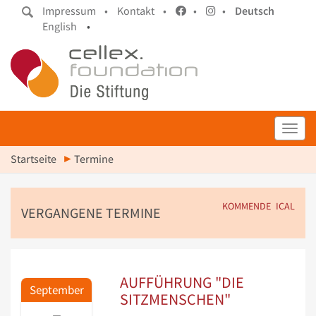
Impressum •
Kontakt •
•
•
Deutsch
English
•
Toggl
Startseite
Termine
KOMMENDE
ICAL
VERGANGENE TERMINE
AUFFÜHRUNG "DIE
September
SITZMENSCHEN"