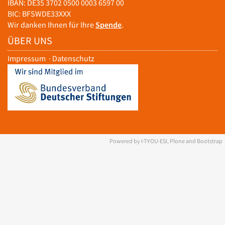
IBAN: DE35 3702 0500 0003 6597 00
BIC: BFSWDE33XXX
Wir danken Ihnen für Ihre
Spende
.
ÜBER UNS
Impressum
·
Datenschutz
Powered by I·T·YOU·ESI, Plone and Bootstrap