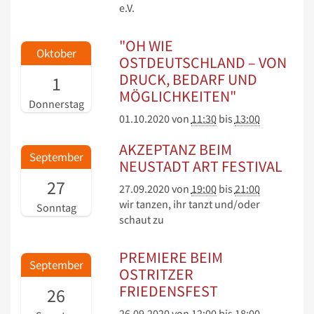
e.V.
"OH WIE
Oktober
OSTDEUTSCHLAND – VON
DRUCK, BEDARF UND
1
MÖGLICHKEITEN"
Donnerstag
01.10.2020
von
11:30
bis
13:00
AKZEPTANZ BEIM
September
NEUSTADT ART FESTIVAL
27
27.09.2020
von
19:00
bis
21:00
wir tanzen, ihr tanzt und/oder
Sonntag
schaut zu
PREMIERE BEIM
September
OSTRITZER
FRIEDENSFEST
26
26.09.2020
von
12:00
bis
18:00