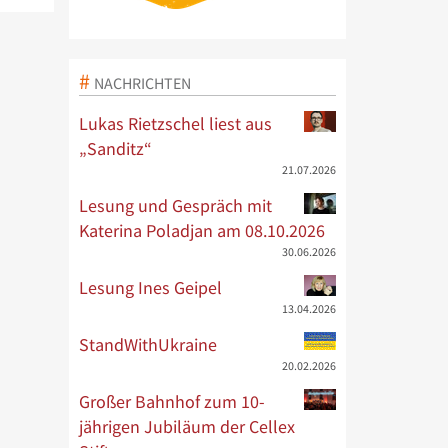
NACHRICHTEN
Lukas Rietzschel liest aus
„Sanditz“
21.07.2026
Lesung und Gespräch mit
Katerina Poladjan am 08.10.2026
30.06.2026
Lesung Ines Geipel
13.04.2026
StandWithUkraine
20.02.2026
Großer Bahnhof zum 10-
jährigen Jubiläum der Cellex