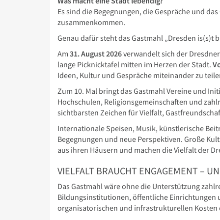
Was macht eine Stadt lebendig?
Es sind die Begegnungen, die Gespräche und das
zusammenkommen.
Genau dafür steht das Gastmahl „Dresden is(s)t b
Am
31. August 2026
verwandelt sich der Dresdner
lange Picknicktafel mitten im Herzen der Stadt.
Vo
Ideen, Kultur und Gespräche miteinander zu teile
Zum 10. Mal bringt das Gastmahl Vereine und Ini
Hochschulen, Religionsgemeinschaften und zahlr
sichtbarsten Zeichen für Vielfalt, Gastfreundsc
Internationale Speisen, Musik, künstlerische Bei
Begegnungen und neue Perspektiven. Große Kult
aus ihren Häusern und machen die Vielfalt der Dr
VIELFALT BRAUCHT ENGAGEMENT – U
Das Gastmahl wäre ohne die Unterstützung zahlr
Bildungsinstitutionen, öffentliche Einrichtungen 
organisatorischen und infrastrukturellen Kosten 