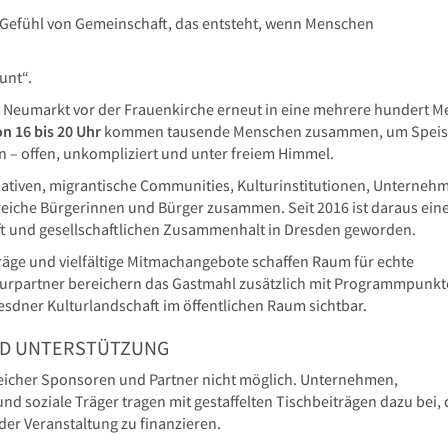
 Gefühl von Gemeinschaft, das entsteht, wenn Menschen
unt“.
 Neumarkt vor der Frauenkirche erneut in eine mehrere hundert M
n 16 bis 20 Uhr
kommen tausende Menschen zusammen, um Speis
n – offen, unkompliziert und unter freiem Himmel.
tiativen, migrantische Communities, Kulturinstitutionen, Unterneh
eiche Bürgerinnen und Bürger zusammen. Seit 2016 ist daraus eine
haft und gesellschaftlichen Zusammenhalt in Dresden geworden.
träge und vielfältige Mitmachangebote schaffen Raum für echte
urpartner bereichern das Gastmahl zusätzlich mit Programmpunk
esdner Kulturlandschaft im öffentlichen Raum sichtbar.
ND UNTERSTÜTZUNG
eicher Sponsoren und Partner nicht möglich. Unternehmen,
und soziale Träger tragen mit gestaffelten Tischbeiträgen dazu bei, 
der Veranstaltung zu finanzieren.