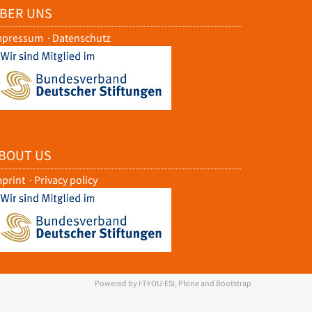
BER UNS
mpressum
·
Datenschutz
BOUT US
mprint
·
Privacy policy
Powered by I·T·YOU·ESI, Plone and Bootstrap