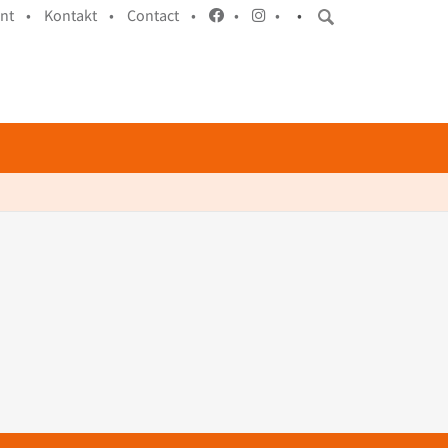
int •
Kontakt •
Contact •
•
•
•