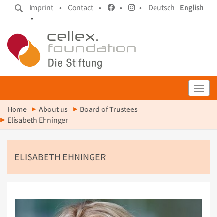
Imprint •
Contact •
•
•
Deutsch
English
•
Toggl
Home
About us
Board of Trustees
Elisabeth Ehninger
ELISABETH EHNINGER