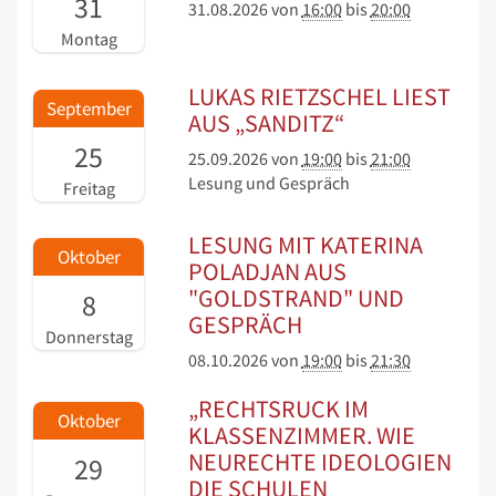
31
31.08.2026
von
16:00
bis
20:00
Montag
LUKAS RIETZSCHEL LIEST
September
AUS „SANDITZ“
25
25.09.2026
von
19:00
bis
21:00
Lesung und Gespräch
Freitag
LESUNG MIT KATERINA
Oktober
POLADJAN AUS
"GOLDSTRAND" UND
8
GESPRÄCH
Donnerstag
08.10.2026
von
19:00
bis
21:30
„RECHTSRUCK IM
Oktober
KLASSENZIMMER. WIE
NEURECHTE IDEOLOGIEN
29
DIE SCHULEN