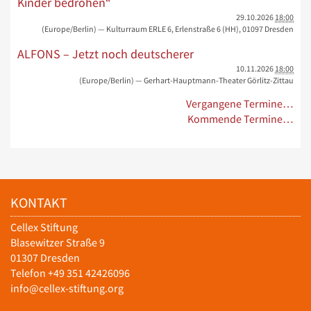
Kinder bedrohen“
29.10.2026
18:00
(Europe/Berlin)
— Kulturraum ERLE 6, Erlenstraße 6 (HH), 01097 Dresden
ALFONS – Jetzt noch deutscherer
10.11.2026
18:00
(Europe/Berlin)
— Gerhart-Hauptmann-Theater Görlitz-Zittau
Vergangene Termine…
Kommende Termine…
KONTAKT
Cellex Stiftung
Blasewitzer Straße 9
01307 Dresden
Telefon +49 351 42426096
info@cellex-stiftung.org