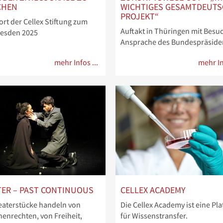
CHEN
WICHTIGES GESAMTDEUT
PROJEKT“
rt der Cellex Stiftung zum
Auftakt in Thüringen mit Besu
esden 2025
Ansprache des Bundespräside
mehr Infos ...
mehr In
TER – PAST CONTINUOUS
CELLEX ACADEMY
eaterstücke handeln von
Die Cellex Academy ist eine Pl
enrechten, von Freiheit,
für Wissenstransfer.