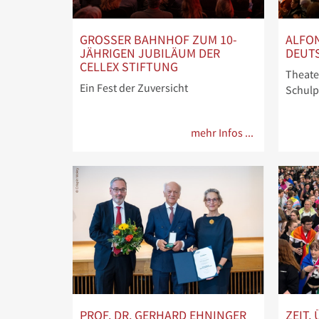
GROSSER BAHNHOF ZUM 10-J
ALFON
ÄHRIGEN JUBILÄUM DER C
DEUT
ELLEX STIFTUNG
Theate
Ein Fest der Zuversicht
Schulp
mehr Infos ...
PROF. DR. GERHARD EHNINGER
ZEIT,