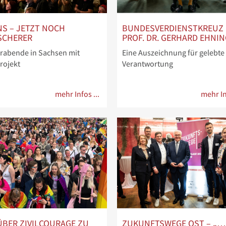
S – JETZT NOCH
BUNDESVERDIENSTKREUZ
SCHERER
PROF. DR. GERHARD EHNI
rabende in Sachsen mit
Eine Auszeichnung für gelebte
rojekt
Verantwortung
mehr Infos ...
mehr In
 ÜBER ZIVILCOURAGE ZU
ZUKUNFTSWEGE OST – „…