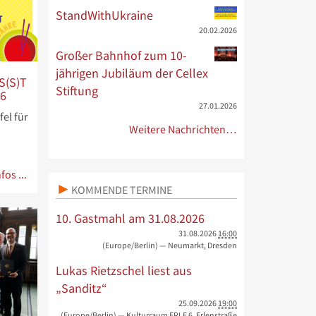
StandWithUkraine
20.02.2026
Großer Bahnhof zum 10-
jährigen Jubiläum der Cellex
S(S)T
Stiftung
26
27.01.2026
el für
Weitere Nachrichten…
fos ...
KOMMENDE TERMINE
10. Gastmahl am 31.08.2026
31.08.2026
16:00
(Europe/Berlin)
— Neumarkt, Dresden
Lukas Rietzschel liest aus
„Sanditz“
25.09.2026
19:00
(Europe/Berlin)
— Kulturraum ERLE 6, Erlenstraße