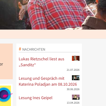
NACHRICHTEN
Lukas Rietzschel liest aus
er
„Sanditz“
21.07.2026
Lesung und Gespräch mit
Katerina Poladjan am 08.10.2026
30.06.2026
Lesung Ines Geipel
13.04.2026