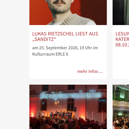
LUKAS RIETZSCHEL LIEST AUS
LESU
„SANDITZ“
KATE
08.10
am 25. September 2026, 19 Uhr im
Kulturraum ERLE 6
mehr Infos ...