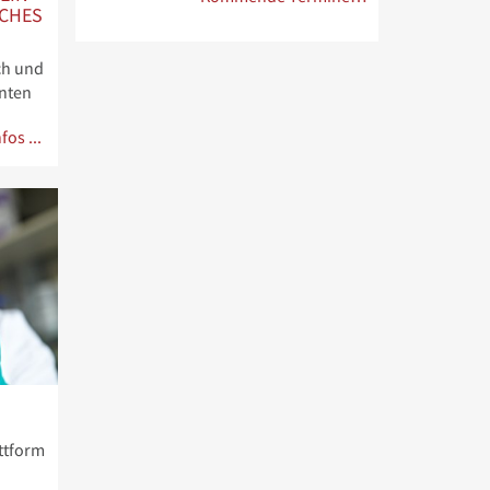
SCHES
ch und
nten
fos ...
attform