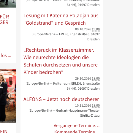
6 (HH), 01097 Dresden
Lesung mit Katerina Poladjan aus
 FÜR
NGER
"Goldstrand" und Gespräch
08.10.2026
19:00
(Europe/Berlin)
— ERLE6, Erlenstraße 6, 01097
Dresden
„Rechtsruck im Klassenzimmer.
fos ...
Wie neurechte Ideologien die
Schulen durchsetzen und unsere
Kinder bedrohen“
29.10.2026
18:00
(Europe/Berlin)
— Kulturraum ERLE 6, Erlenstraße
6 (HH), 01097 Dresden
ALFONS – Jetzt noch deutscherer
10.11.2026
18:00
(Europe/Berlin)
— Gerhart-Hauptmann-Theater
Görlitz-Zittau
Vergangene Termine…
EIN
Kommende Termine…