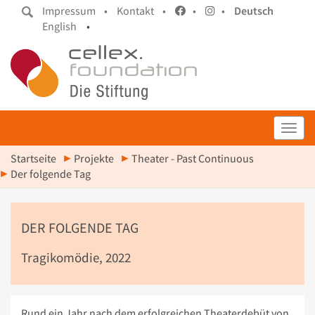
Impressum •
Kontakt •
•
•
Deutsch
English
•
Toggl
Startseite
Projekte
Theater - Past Continuous
Der folgende Tag
DER FOLGENDE TAG
Tragikomödie, 2022
Rund ein Jahr nach dem erfolgreichen Theaterdebüt von