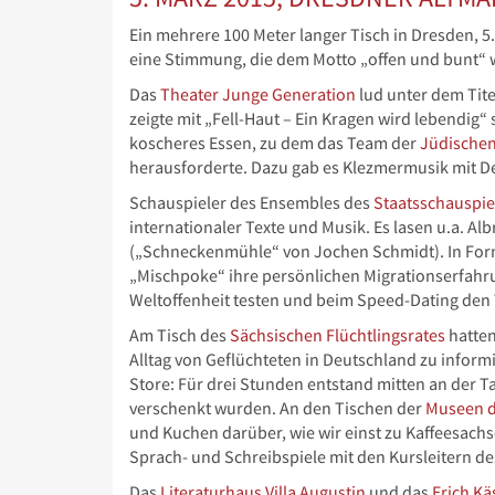
Ein mehrere 100 Meter langer Tisch in Dresden, 5
eine Stimmung, die dem Motto „offen und bunt“ wa
Das
Theater Junge Generation
lud unter dem Tite
zeigte mit „Fell-Haut – Ein Kragen wird lebendig
koscheres Essen, zu dem das Team der
Jüdische
herausforderte. Dazu gab es Klezmermusik mit D
Schauspieler des Ensembles des
Staatsschauspie
internationaler Texte und Musik. Es lasen u.a. A
(„Schneckenmühle“ von Jochen Schmidt). In Form
„Mischpoke“ ihre persönlichen Migrationserfahr
Weltoffenheit testen und beim Speed-Dating de
Am Tisch des
Sächsischen Flüchtlingsrates
hatten
Alltag von Geflüchteten in Deutschland zu inform
Store: Für drei Stunden entstand mitten an der T
verschenkt wurden. An den Tischen der
Museen d
und Kuchen darüber, wie wir einst zu Kaffeesac
Sprach- und Schreibspiele mit den Kursleitern de
Das
Literaturhaus Villa Augustin
und das
Erich K