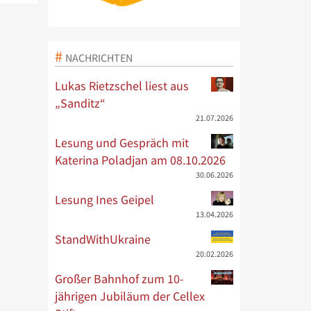
NACHRICHTEN
Lukas Rietzschel liest aus
„Sanditz“
21.07.2026
Lesung und Gespräch mit
Katerina Poladjan am 08.10.2026
30.06.2026
Lesung Ines Geipel
13.04.2026
StandWithUkraine
20.02.2026
Großer Bahnhof zum 10-
jährigen Jubiläum der Cellex