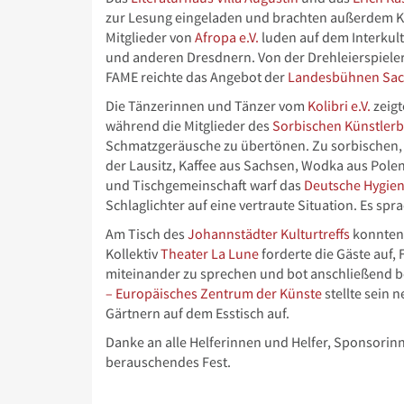
zur Lesung eingeladen und brachten außerdem Käst
Mitglieder von
Afropa e.V.
luden auf dem Interkul
und anderen Dresdnern. Von der Drehleierspieler
FAME reichte das Angebot der
Landesbühnen Sa
Die Tänzerinnen und Tänzer vom
Kolibri e.V.
zeigt
während die Mitglieder des
Sorbischen Künstler
Schmatzgeräusche zu übertönen. Zu sorbischen, 
der Lausitz, Kaffee aus Sachsen, Wodka aus Pole
und Tischgemeinschaft warf das
Deutsche Hygi
Schlaglichter auf eine vertraute Situation. Es sp
Am Tisch des
Johannstädter Kulturtreffs
konnten 
Kollektiv
Theater La Lune
forderte die Gäste auf
miteinander zu sprechen und bot anschließend be
– Europäisches Zentrum der Künste
stellte sein 
Gärtnern auf dem Esstisch auf.
Danke an alle Helferinnen und Helfer, Sponsorinn
berauschendes Fest.