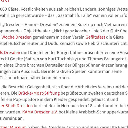
.000 Gäste, Köstlichkeiten aus zahlreichen Ländern, sonniges Wett
hrlich gerecht wurde – das „Gastmahl für alle“ war ein voller Erfo
l „Dresden – Hanoi – Dresden“ zu einem Kurztrip nach Vietnam ein
“ spannendes Objekttheater. „Nicht ganz koscher“ hieß der Quiz übe
n Woche Dresden
gemeinsam mit dem Verein
Gefiltefest
die Gäste
etlef Hutschenreuter und Dudu Zemach sowie Hebräischunterricht.
ls Dresden
und Darsteller der Bürgerbühne präsentierten eine Aus
lbrecht Goette (Satiren von Kurt Tucholsky) und Thomas Braungardt
 eines Chors brachten Darsteller der Bürgerbühnen-Inszenierung
ungen zum Ausdruck. Bei interaktiven Spielen konnte man seine
n Tischnachbarn näher kennenlernen.
 die Besucher Gelegenheit, sich über die Arbeit des Vereins und de
ieren. Die
Brücke/Most-Stiftung
begrüßte zum zweiten deutschen S
afel ein Pop-up Store in dem Kleider gespendet, getauscht und
er Stadt Dresden
berichtete ein Herr aus dem 18. Jahrhundert bei 
hsen wurden.
KAMA Dresden e.V.
bot kleine Arabisch-Schnupperkurs
s Vereins an.
ästner Museum
haben die Dresdner Autorin und Musikerin Uta Haut