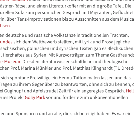
ner-Rätsel und einen Literaturkoffer mit an die große Tafel. Die
turellen Sofa zum persönlichen Gespräch mit Migranten, Geflüchte
in, über Tanz-Improvisationen bis zu Ausschnitten aus dem Musica
chsen
.
en deutsche und russische Volkstänze in traditionellen Trachten,
bundes
sich dem Wettbewerb stellten, mit Lyrik und Prosa jegliche
sächsischen, polnischen und syrischen Texten gab es Blechkuchen
n, Herzhaftes aus Syrien. Mit Kurzvorträgen zum Thema Gastfreund
ene-Museum
Dresden literaturwissenschaftliche und theologische
rachen Prof. Marina Münkler und Prof. Matthias Klinghardt (TU Dresd
sich spontane Freiwillige ein Henna-Tattoo malen lassen und das
, Fragen zu ihrem Gegenüber zu beantworten, ohne sich zu kennen,
i Guglhupf und Apfelstrudel Zeit für ein angeregtes Gespräch.
Hel
neues Projekt
Golgi Park
vor und forderte zum unkonventionellen
en und Sponsoren und an alle, die sich beteiligt haben. Es war ein