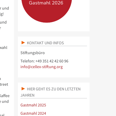
er und
lg!
 und
r
KONTAKT UND INFOS
wahl
Stiftungsbüro
Telefon: +49 351 42 42 60 96
info@cellex-stiftung.org
n
treet
HIER GEHT ES ZU DEN LETZTEN
JAHREN
Kaffee
e und
Gastmahl 2025
Gastmahl 2024
hal