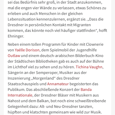
sei das Bedürfnis sehr groß, in der Stadt anzukommen,
mal die engen vier Wände zu verlassen, etwas Schönes zu
erleben und auch Menschen in der gleichen
Lebenssituation kennenzulernen, ergänzt sie. „Dass die
Dresdner in persönlichen Kontakt mit Migranten
kommen, das könnte noch viel häufiger stattfinden“, hofft
Ehninger.
Neben einem tollen Programm für Kinder mit Clownerie
von
Yaëlle Dorison
, dem Spielmobil der Jugendhilfe
Outlaw
und einem deutsch-arabischen Bilderbuch-Kino
der Städtischen Bibliotheken gab es auch auf der Bühne
im Lichthof viel zu sehen und zu hören.
Tichina Vaughn
,
Sängerin an der Semperoper, Musiker aus der
Inszenierung „Morgenland“ des Dresdner
Staatsschauspiels und
Annamateur
begeisterten das
Publikum. Das abschließende Konzert der
Banda
Internationale
, der Dresdner Bläser mit Musikern aus
Nahost und dem Balkan, bot noch eine schweißtreibende
Gelegenheit dazu: Alt- und Neu-Dresdner tanzten,
hüpften und klatschten gemeinsam wie wild zur Musik.