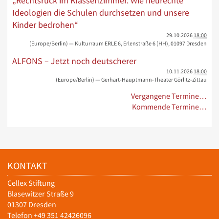
„Rechtsruck im Klassenzimmer. Wie neurechte
Ideologien die Schulen durchsetzen und unsere
Kinder bedrohen“
29.10.2026
18:00
(Europe/Berlin)
— Kulturraum ERLE 6, Erlenstraße 6 (HH), 01097 Dresden
ALFONS – Jetzt noch deutscherer
10.11.2026
18:00
(Europe/Berlin)
— Gerhart-Hauptmann-Theater Görlitz-Zittau
Vergangene Termine…
Kommende Termine…
KONTAKT
Cellex Stiftung
Blasewitzer Straße 9
01307 Dresden
Telefon +49 351 42426096