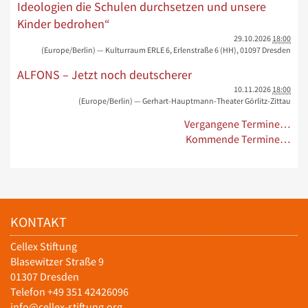
Ideologien die Schulen durchsetzen und unsere
Kinder bedrohen“
29.10.2026
18:00
(Europe/Berlin)
— Kulturraum ERLE 6, Erlenstraße 6 (HH), 01097 Dresden
ALFONS – Jetzt noch deutscherer
10.11.2026
18:00
(Europe/Berlin)
— Gerhart-Hauptmann-Theater Görlitz-Zittau
Vergangene Termine…
Kommende Termine…
KONTAKT
Cellex Stiftung
Blasewitzer Straße 9
01307 Dresden
Telefon +49 351 42426096
info@cellex-stiftung.org