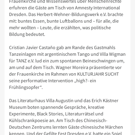
Frauenkirche und Wissenswertes über Menschenrechte
erfuhren die Gäste am Tisch von Amnesty International
Dresden. Das Herbert-Wehner-Bildungswerk e.V. brachte
mit: buntes Essen, bunte Luftballons und – für alle, die
mehr wollten – Leute, die erzählten, was politische
Bildung bedeutet.
Cristian Javier Castaño gab am Rande des Gastmahls
Tanzeinlagen mit argentinischem Tango und Villa Wigman
für TANZ e.V. lud ein zum spontanen Beineschwingen um,
am und auf dem Tisch. Wagner Moreira präsentierte vor
der Frauenkirche im Rahmen von KULTURJAHR SUCHT
seine performative Intervention „high?- ein
Frühlingsopfer“.
Das Literaturhaus Villa Augustin und das Erich Kästner
Museum boten spannende Gespräche, kreative
Experimente, Black Stories, Literaturrätsel und
Kühlschrankpoesie an. Am Tisch des Chinesisch-
Deutschen Zentrums lernten Gäste chinesische Märchen
kennen. Und der Gefilte Fest Dresden e.V. hatte ein Spiel