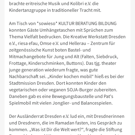
brachte eritreische Musik und Kolibri e.V. die
Kindertanzgruppe in traditioneller Tracht mit.
Am Tisch von *sowieso* KULTUR BERATUNG BILDUNG
konnten Gäste Umhängetaschen mit Sprüchen zum
Thema Vielfalt bedrucken. Die Kreative Werkstatt Dresden
e.V., riesa efau, Omse e.V. und Hellerau – Zentrum für
zeitgenössische Kunst boten Bastel- und
Mitmachangebote für Jung und Alt (Falten, Siebdruck,
Frottage, Kinderschminken, Buttons). Das tjg. theater
junge generation wiederum fragte, was gute
Nachbarschaft sei. „Kinder kochen mobil“ hieß es bei der
Stadtmission Dresden. Dort konnten Kinder den
vegetarischen oder veganen SOJA-Burger zubereiten.
Daneben gab es eine Bewegungsbaustelle und Pat's
Spielmobil mit vielen Jonglier- und Balancespielen.
Der Ausländerrat Dresden e.V. lud ein, mit Dresdnerinnen
und Dresdnern, die im Ramadan fasten, ins Gespräch zu
kommen. „Was ist Dir die Welt wert?“, fragte die Stiftung