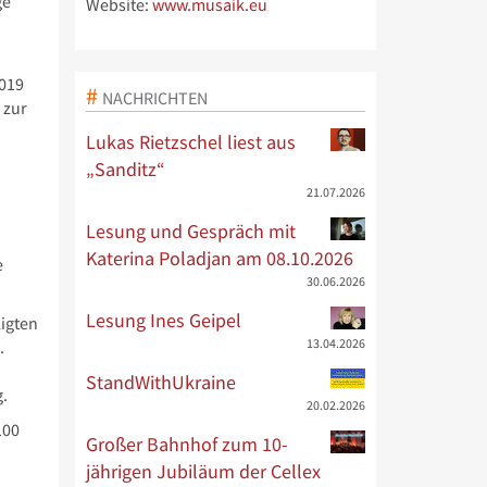
ge
Website:
www.musaik.eu
2019
NACHRICHTEN
 zur
Lukas Rietzschel liest aus
„Sanditz“
21.07.2026
Lesung und Gespräch mit
Katerina Poladjan am 08.10.2026
e
30.06.2026
Lesung Ines Geipel
ligten
13.04.2026
.
StandWithUkraine
g.
20.02.2026
100
Großer Bahnhof zum 10-
jährigen Jubiläum der Cellex