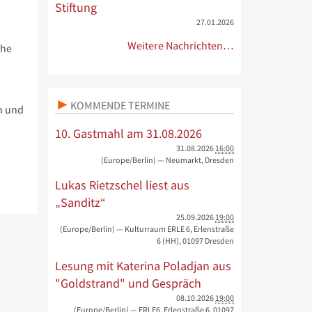
Stiftung
27.01.2026
Weitere Nachrichten…
che
KOMMENDE TERMINE
n und
10. Gastmahl am 31.08.2026
31.08.2026
16:00
(Europe/Berlin)
— Neumarkt, Dresden
Lukas Rietzschel liest aus
„Sanditz“
25.09.2026
19:00
(Europe/Berlin)
— Kulturraum ERLE 6, Erlenstraße
6 (HH), 01097 Dresden
Lesung mit Katerina Poladjan aus
"Goldstrand" und Gespräch
08.10.2026
19:00
(Europe/Berlin)
— ERLE6, Erlenstraße 6, 01097