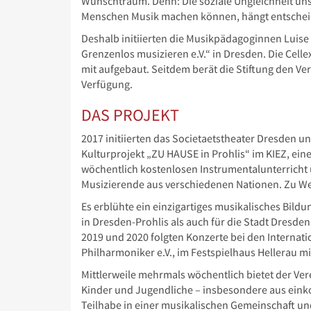
Wunschtraum. Denn: Die soziale Ungleichheit uns
Menschen Musik machen können, hängt entschei
Deshalb initiierten die Musikpädagoginnen Luise
Grenzenlos musizieren e.V.“ in Dresden. Die Cell
mit aufgebaut. Seitdem berät die Stiftung den Ver
Verfügung.
DAS PROJEKT
2017 initiierten das Societaetstheater Dresden 
Kulturprojekt „ZU HAUSE in Prohlis“ im KIEZ, ei
wöchentlich kostenlosen Instrumentalunterricht 
Musizierende aus verschiedenen Nationen. Zu We
Es erblühte ein einzigartiges musikalisches Bildun
in Dresden-Prohlis als auch für die Stadt Dresden
2019 und 2020 folgten Konzerte bei den Intern
Philharmoniker e.V., im Festspielhaus Hellerau 
Mittlerweile mehrmals wöchentlich bietet der Vere
Kinder und Jugendliche – insbesondere aus eink
Teilhabe in einer musikalischen Gemeinschaft und