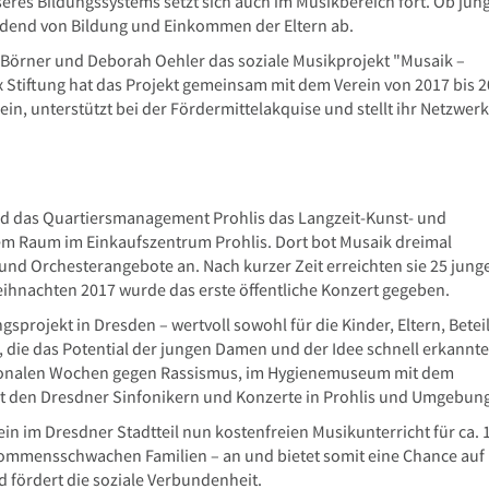
eres Bildungssystems setzt sich auch im Musikbereich fort. Ob jun
dend von Bildung und Einkommen der Eltern ab.
 Börner und Deborah Oehler das soziale Musikprojekt "Musaik –
ex Stiftung hat das Projekt gemeinsam mit dem Verein von 2017 bis 
ein, unterstützt bei der Fördermittelakquise und stellt ihr Netzwerk
und das Quartiersmanagement Prohlis das Langzeit-Kunst- und
nem Raum im Einkaufszentrum Prohlis. Dort bot Musaik dreimal
und Orchesterangebote an. Nach kurzer Zeit erreichten sie 25 jung
ihnachten 2017 wurde das erste öffentliche Konzert gegeben.
gsprojekt in Dresden – wertvoll sowohl für die Kinder, Eltern, Betei
, die das Potential der jungen Damen und der Idee schnell erkannte
ationalen Wochen gegen Rassismus, im Hygienemuseum mit dem
mit den Dresdner Sinfonikern und Konzerte in Prohlis und Umgebun
in im Dresdner Stadtteil nun kostenfreien Musikunterricht für ca. 
ommensschwachen Familien – an und bietet somit eine Chance auf
 fördert die soziale Verbundenheit.