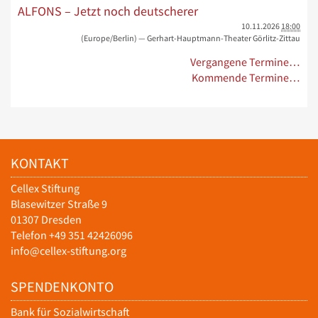
ALFONS – Jetzt noch deutscherer
10.11.2026
18:00
(Europe/Berlin)
— Gerhart-Hauptmann-Theater Görlitz-Zittau
Vergangene Termine…
Kommende Termine…
KONTAKT
Cellex Stiftung
Blasewitzer Straße 9
01307 Dresden
Telefon +49 351 42426096
info@cellex-stiftung.org
SPENDENKONTO
Bank für Sozialwirtschaft