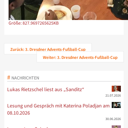
Zeige Bild in voller Größe…
Größe: 827.9697265625KB
Zurück: 3. Dresdner Advents-Fußball-Cup
Weiter: 3. Dresdner Advents-Fußball-Cup
NACHRICHTEN
Lukas Rietzschel liest aus „Sanditz“
21.07.2026
Lesung und Gespräch mit Katerina Poladjan am
08.10.2026
30.06.2026