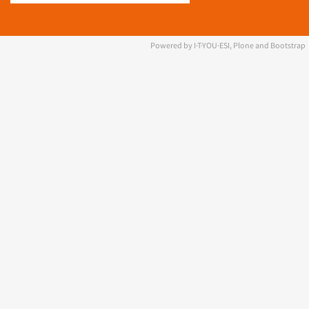
Powered by I·T·YOU·ESI, Plone and Bootstrap