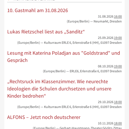
10. Gastmahl am 31.08.2026
31.08.2026
16:00
(Europe/Berlin)
— Neumarkt, Dresden
Lukas Rietzschel liest aus „Sanditz“
25.09.2026
19:00
(Europe/Berlin)
— Kulturraum ERLE 6, Erlenstraße 6 (HH), 01097 Dresden
Lesung mit Katerina Poladjan aus "Goldstrand" und
Gespräch
08.10.2026
19:00
(Europe/Berlin)
— ERLE6, Erlenstraße 6, 01097 Dresden
„Rechtsruck im Klassenzimmer. Wie neurechte
Ideologien die Schulen durchsetzen und unsere
Kinder bedrohen“
29.10.2026
18:00
(Europe/Berlin)
— Kulturraum ERLE 6, Erlenstraße 6 (HH), 01097 Dresden
ALFONS – Jetzt noch deutscherer
10.11.2026
18:00
(Europe/Berlin)
— Gerhart-Hauptmann-Theater Görlitz-Zittau