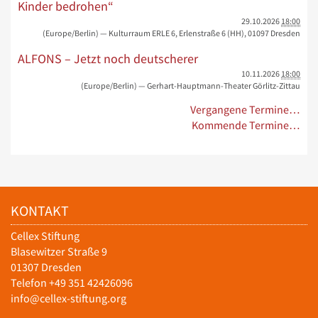
Kinder bedrohen“
29.10.2026
18:00
(Europe/Berlin)
— Kulturraum ERLE 6, Erlenstraße 6 (HH), 01097 Dresden
ALFONS – Jetzt noch deutscherer
10.11.2026
18:00
(Europe/Berlin)
— Gerhart-Hauptmann-Theater Görlitz-Zittau
Vergangene Termine…
Kommende Termine…
KONTAKT
Cellex Stiftung
Blasewitzer Straße 9
01307 Dresden
Telefon +49 351 42426096
info@cellex-stiftung.org