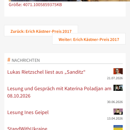
Zeige Bild in voller Größe…
Größe: 4071.1005859375KB
Zurück: Erich Kästner-Preis 2017
Weiter: Erich Kästner-Preis 2017
NACHRICHTEN
Lukas Rietzschel liest aus „Sanditz“
21.07.2026
Lesung und Gespräch mit Katerina Poladjan am
08.10.2026
30.06.2026
Lesung Ines Geipel
13.04.2026
StandWithUkraine