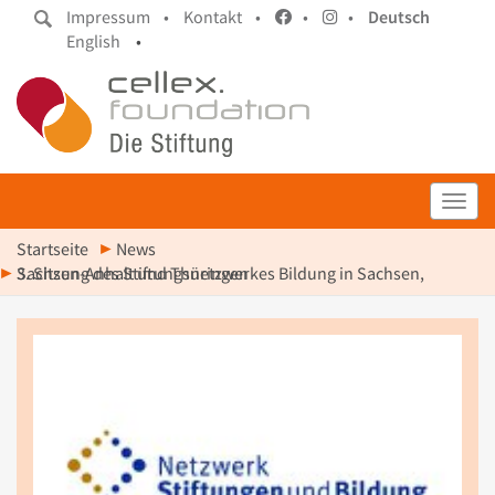
Impressum •
Kontakt •
•
•
Deutsch
English
•
Toggl
Startseite
News
3. Sitzung des Stiftungsnetzwerkes Bildung in Sachsen, Sachsen-Anhalt und Thüringen