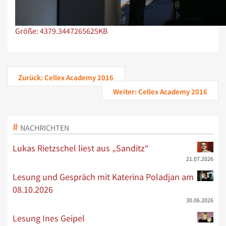
Zeige Bild in voller Größe…
Größe: 4379.3447265625KB
Zurück: Cellex Academy 2016
Weiter: Cellex Academy 2016
NACHRICHTEN
Lukas Rietzschel liest aus „Sanditz“
21.07.2026
Lesung und Gespräch mit Katerina Poladjan am
08.10.2026
30.06.2026
Lesung Ines Geipel