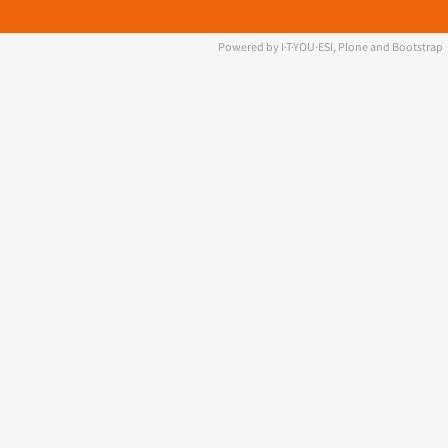
Powered by I·T·YOU·ESI, Plone and Bootstrap