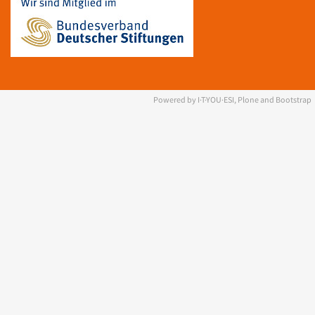
Powered by I·T·YOU·ESI, Plone and Bootstrap