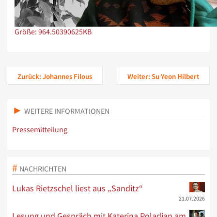
Zeige Bild in voller Größe…
Größe: 964.50390625KB
Zurück: Johannes Filous
Weiter: Su Yeon Hilbert
WEITERE INFORMATIONEN
Pressemitteilung
NACHRICHTEN
Lukas Rietzschel liest aus „Sanditz“
21.07.2026
Lesung und Gespräch mit Katerina Poladjan am