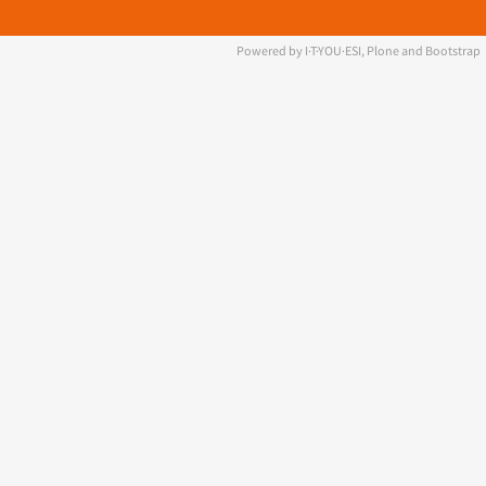
Powered by I·T·YOU·ESI, Plone and Bootstrap