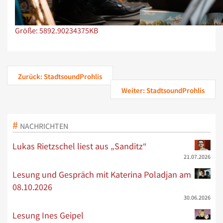
Zeige Bild in voller Größe…
Größe: 5892.90234375KB
Zurück: StadtsoundProhlis
Weiter: StadtsoundProhlis
NACHRICHTEN
Lukas Rietzschel liest aus „Sanditz“
21.07.2026
Lesung und Gespräch mit Katerina Poladjan am
08.10.2026
30.06.2026
Lesung Ines Geipel