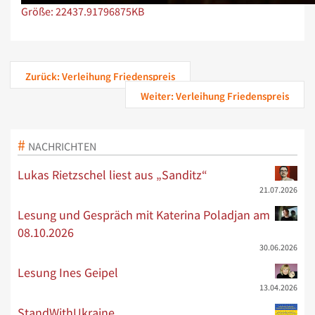
Zeige Bild in voller Größe…
Größe: 22437.91796875KB
Zurück: Verleihung Friedenspreis
Weiter: Verleihung Friedenspreis
NACHRICHTEN
Lukas Rietzschel liest aus „Sanditz“
21.07.2026
Lesung und Gespräch mit Katerina Poladjan am
08.10.2026
30.06.2026
Lesung Ines Geipel
13.04.2026
StandWithUkraine