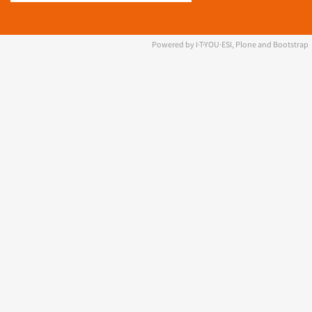
Powered by I·T·YOU·ESI, Plone and Bootstrap