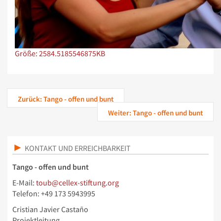
Zeige Bild in voller Größe…
Größe: 2584.5185546875KB
Zurück: Tango - offen und bunt
Weiter: Tango - offen und bunt
KONTAKT UND ERREICHBARKEIT
Tango - offen und bunt
E-Mail:
toub@cellex-stiftung.org
Telefon: +49 173 5943995
Cristian Javier Castaño
Projektleitung