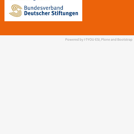
Powered by I·T·YOU·ESI, Plone and Bootstrap