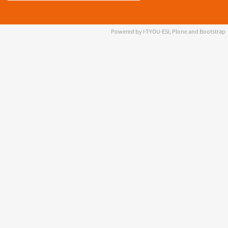
Powered by I·T·YOU·ESI, Plone and Bootstrap