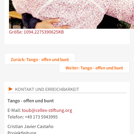
Zeige Bild in voller Größe…
Größe: 1094.2275390625KB
Zurück: Tango - offen und bunt
Weiter: Tango - offen und bunt
KONTAKT UND ERREICHBARKEIT
Tango - offen und bunt
E-Mail:
toub@cellex-stiftung.org
Telefon: +49 173 5943995
Cristian Javier Castaño
Projektleitung