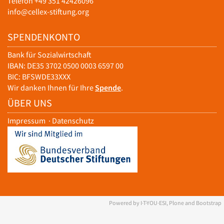
Telefon +49 351 42426096
info@cellex-stiftung.org
SPENDENKONTO
Bank für Sozialwirtschaft
IBAN: DE35 3702 0500 0003 6597 00
BIC: BFSWDE33XXX
Wir danken Ihnen für Ihre
Spende
.
ÜBER UNS
Impressum
·
Datenschutz
Powered by I·T·YOU·ESI, Plone and Bootstrap