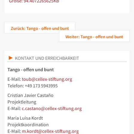
Zeige Bild in voller Größe…
Größe: 94.4072265625KB
Zurück: Tango - offen und bunt
Weiter: Tango - offen und bunt
KONTAKT UND ERREICHBARKEIT
Tango - offen und bunt
E-Mail:
toub@cellex-stiftung.org
Telefon: +49 173 5943995
Cristian Javier Castaño
Projektleitung
E-Mail:
c.castano@cellex-stiftung.org
María Luisa Kordt
Projektkoordination
E-Mail:
m.kordt@cellex-stiftung.org