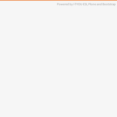
Powered by I·T·YOU·ESI, Plone and Bootstrap