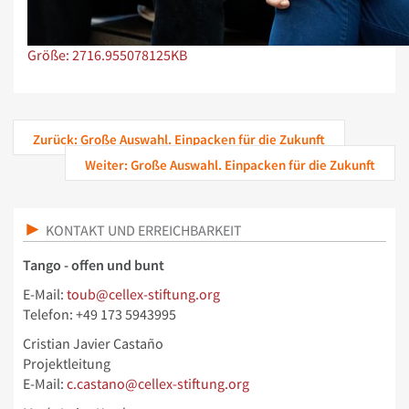
Zeige Bild in voller Größe…
Größe: 2716.955078125KB
Zurück: Große Auswahl. Einpacken für die Zukunft
Weiter: Große Auswahl. Einpacken für die Zukunft
KONTAKT UND ERREICHBARKEIT
Tango - offen und bunt
E-Mail:
toub@cellex-stiftung.org
Telefon: +49 173 5943995
Cristian Javier Castaño
Projektleitung
E-Mail:
c.castano@cellex-stiftung.org