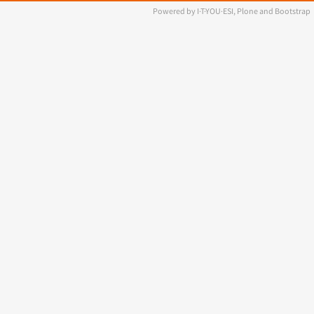
Powered by I·T·YOU·ESI, Plone and Bootstrap