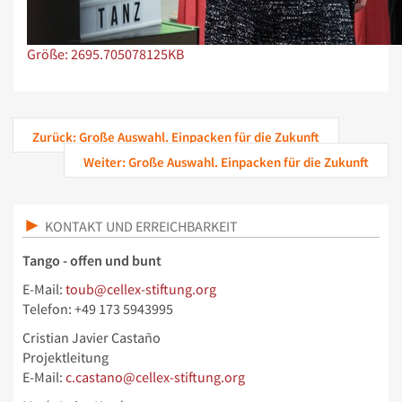
Zeige Bild in voller Größe…
Größe: 2695.705078125KB
Zurück: Große Auswahl. Einpacken für die Zukunft
Weiter: Große Auswahl. Einpacken für die Zukunft
KONTAKT UND ERREICHBARKEIT
Tango - offen und bunt
E-Mail:
toub@cellex-stiftung.org
Telefon: +49 173 5943995
Cristian Javier Castaño
Projektleitung
E-Mail:
c.castano@cellex-stiftung.org