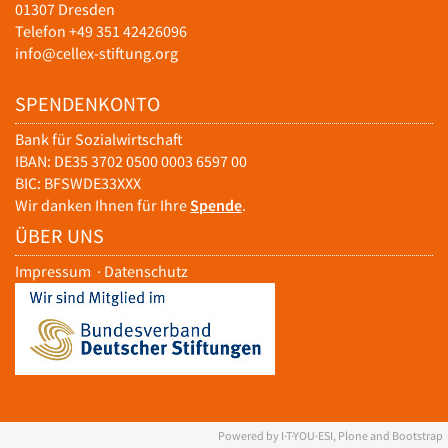
01307 Dresden
Telefon +49 351 42426096
info@cellex-stiftung.org
SPENDENKONTO
Bank für Sozialwirtschaft
IBAN: DE35 3702 0500 0003 6597 00
BIC: BFSWDE33XXX
Wir danken Ihnen für Ihre
Spende
.
ÜBER UNS
Impressum
·
Datenschutz
Powered by I·T·YOU·ESI, Plone and Bootstrap