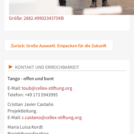
Zeige Bild in voller Größe…
Größe: 2882.4990234375KB
Zurück: Große Auswahl. Einpacken für die Zukunft
KONTAKT UND ERREICHBARKEIT
Tango - offen und bunt
E-Mail:
toub@cellex-stiftung.org
Telefon: +49 173 5943995
Cristian Javier Castaño
Projektleitung
E-Mail:
c.castano@cellex-stiftung.org
María Luisa Kordt
Projektkoordination