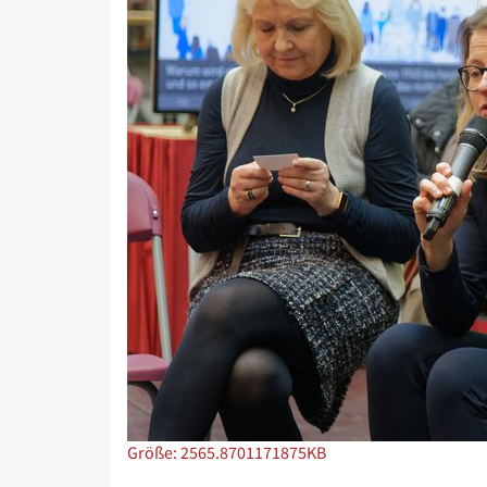
Zeige Bild in voller Größe…
Größe: 2565.8701171875KB