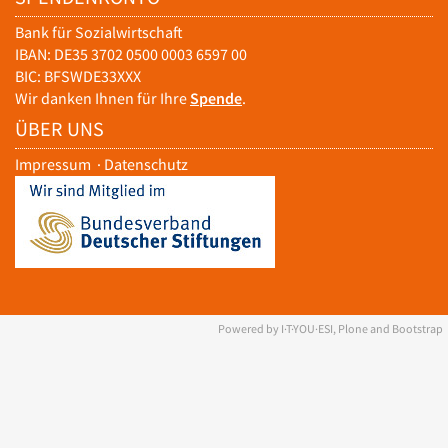
Bank für Sozialwirtschaft
IBAN: DE35 3702 0500 0003 6597 00
BIC: BFSWDE33XXX
Wir danken Ihnen für Ihre
Spende
.
ÜBER UNS
Impressum
·
Datenschutz
Powered by I·T·YOU·ESI, Plone and Bootstrap