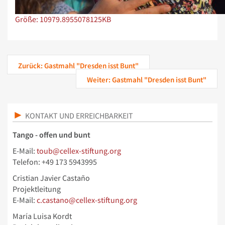
Zeige Bild in voller Größe…
Größe: 10979.8955078125KB
Zurück: Gastmahl "Dresden isst Bunt"
Weiter: Gastmahl "Dresden isst Bunt"
KONTAKT UND ERREICHBARKEIT
Tango - offen und bunt
E-Mail:
toub@cellex-stiftung.org
Telefon: +49 173 5943995
Cristian Javier Castaño
Projektleitung
E-Mail:
c.castano@cellex-stiftung.org
María Luisa Kordt