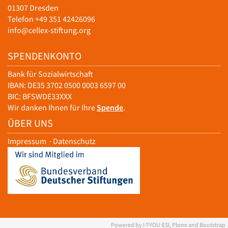
01307 Dresden
Telefon +49 351 42426096
info@cellex-stiftung.org
SPENDENKONTO
Bank für Sozialwirtschaft
IBAN: DE35 3702 0500 0003 6597 00
BIC: BFSWDE33XXX
Wir danken Ihnen für Ihre
Spende
.
ÜBER UNS
Impressum
·
Datenschutz
Powered by I·T·YOU·ESI, Plone and Bootstrap