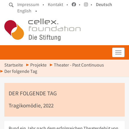
Impressum •
Kontakt •
•
•
Deutsch
English
•
Toggl
Startseite
Projekte
Theater - Past Continuous
Der folgende Tag
DER FOLGENDE TAG
Tragikomödie, 2022
Rund ein Jahr nach dem erfolgreichen Theaterdebüt von