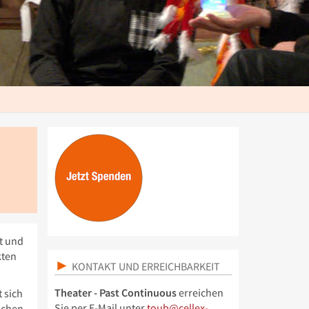
t und
kten
KONTAKT UND ERREICHBARKEIT
Theater - Past Continuous
erreichen
 sich
Sie per E-Mail unter
toub@cellex-
ichen