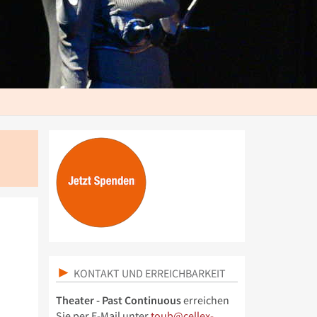
KONTAKT UND ERREICHBARKEIT
Theater - Past Continuous
erreichen
Sie per E-Mail unter
toub@cellex-