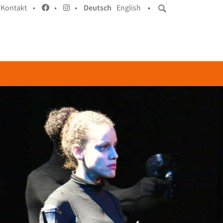
Kontakt •
•
•
Deutsch
English
•