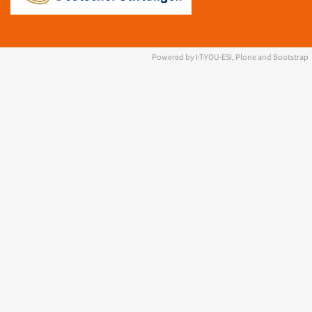
Powered by I·T·YOU·ESI, Plone and Bootstrap