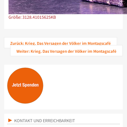
Zeige Bild in voller Größe…
Größe: 3128.41015625KB
Zurück: Krieg. Das Versagen der Völker im Montagscafé
Weiter: Krieg. Das Versagen der Völker im Montagscafé
KONTAKT UND ERREICHBARKEIT