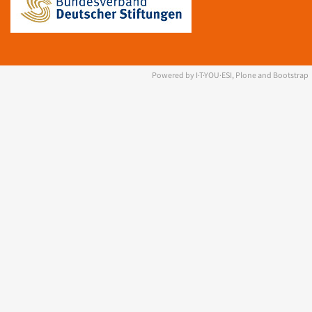
Powered by I·T·YOU·ESI, Plone and Bootstrap