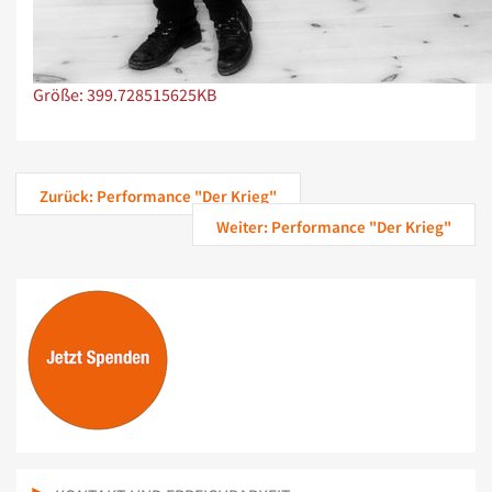
Zeige Bild in voller Größe…
Größe: 399.728515625KB
Zurück: Performance "Der Krieg"
Weiter: Performance "Der Krieg"