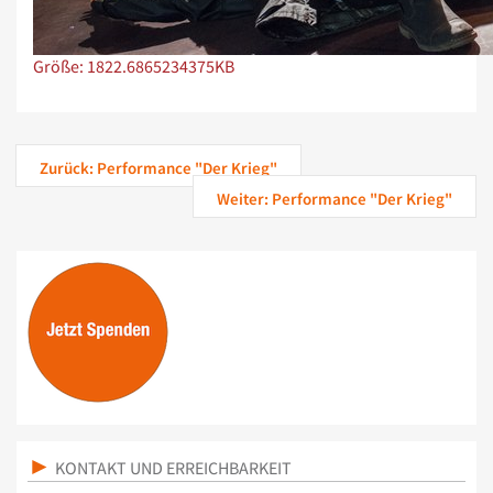
Zeige Bild in voller Größe…
Größe: 1822.6865234375KB
Zurück: Performance "Der Krieg"
Weiter: Performance "Der Krieg"
KONTAKT UND ERREICHBARKEIT