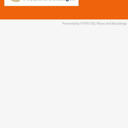
Powered by I·T·YOU·ESI, Plone and Bootstrap