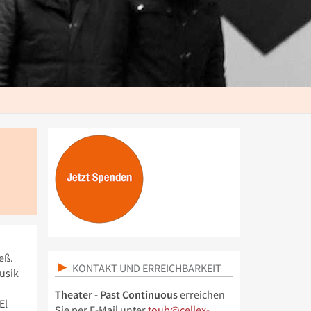
eß.
KONTAKT UND ERREICHBARKEIT
musik
Theater - Past Continuous
erreichen
El
Sie per E-Mail unter
toub@cellex-