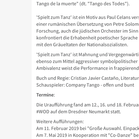
Tango de la muerte" (dt. "Tango des Todes").
'Spielt zum Tanz' ist ein Motiv aus Paul Celans 
einer rumänischen Übersetzung von Petre Solomon 
Forschung, auch die jüdischen Orchester im Sinn 
konfrontiert die Erhabenheit poetischer Sprache u
mit den Gräueltaten der Nationalsozialisten.
'Spielt zum Tanz' ist Mahnung und Vergegenwärtig
ebenso zum Mittel aggressiver symbolpolitische
Ambivalenz weist die Performance in frappierende
Buch und Regie: Cristian Javier Castaño, Literat
Schauspieler: Company Tango - offen und bunt
Termine
:
Die Uraufführung fand am 12., 16. und 18. Februa
#WOD auf dem Dresdner Neumarkt statt.
Weitere Aufführungen:
Am 11. Februar 2019 bei "Große Auswahl. Einpa
Am 7. Mai 2019 in Kooperation mit "Co-Danze" be