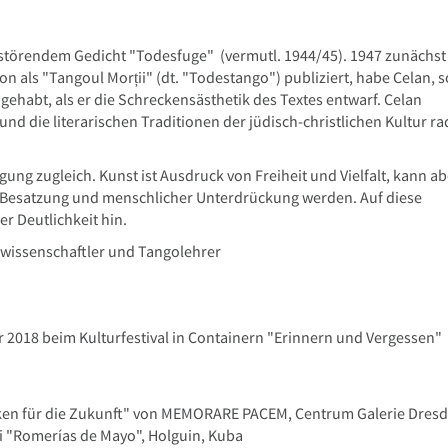
verstörendem Gedicht "Todesfuge" (vermutl. 1944/45). 1947 zunächst
als "Tangoul Morții" (dt. "Todestango") publiziert, habe Celan, s
gehabt, als er die Schreckensästhetik des Textes entwarf. Celan
nd die literarischen Traditionen der jüdisch-christlichen Kultur ra
ung zugleich. Kunst ist Ausdruck von Freiheit und Vielfalt, kann ab
r Besatzung und menschlicher Unterdrückung werden. Auf diese
r Deutlichkeit hin.
urwissenschaftler und Tangolehrer
r 2018 beim Kulturfestival in Containern "Erinnern und Vergessen"
cken für die Zukunft" von MEMORARE PACEM, Centrum Galerie Dres
i "Romerías de Mayo", Holguin, Kuba