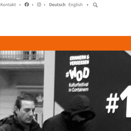
Kontakt •
•
•
Deutsch
English
•