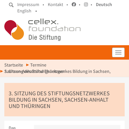
Impressum •
Kontakt •
•
•
Deutsch
English
•
Toggl
Startseite
Termine
3. Sitzung des Stiftungsnetzwerkes Bildung in Sachsen, Sachsen-Anhalt und Thüringen
3. SITZUNG DES STIFTUNGSNETZWERKES
BILDUNG IN SACHSEN, SACHSEN-ANHALT
UND THÜRINGEN
Das