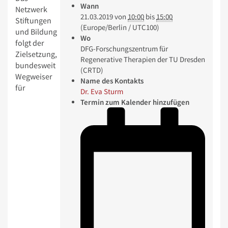
Wann
Netzwerk
21.03.2019
von
10:00
bis
15:00
Stiftungen
(Europe/Berlin / UTC100)
und Bildung
Wo
folgt der
DFG-Forschungszentrum für
Zielsetzung,
Regenerative Therapien der TU Dresden
bundesweit
(CRTD)
Wegweiser
Name des Kontakts
für
Dr. Eva Sturm
Termin zum Kalender hinzufügen