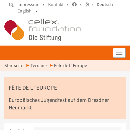
Impressum •
Kontakt •
•
•
Deutsch
English
•
Toggl
Startseite
Termine
Fête de l´Europe
FÊTE DE L´EUROPE
Europäisches Jugendfest auf dem Dresdner
Neumarkt