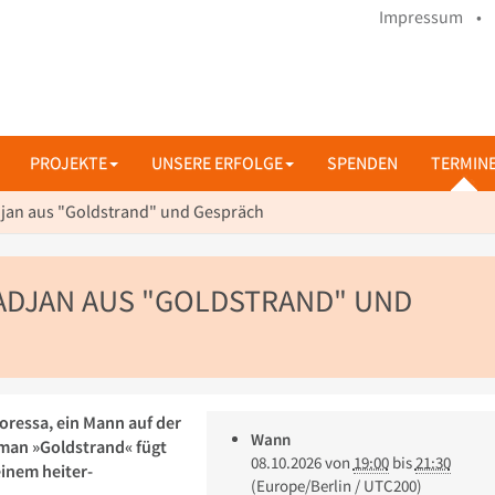
Impressum •
PROJEKTE
UNSERE ERFOLGE
SPENDEN
TERMIN
djan aus "Goldstrand" und Gespräch
ADJAN AUS "GOLDSTRAND" UND
toressa, ein Mann auf der
Wann
man »Goldstrand« fügt
08.10.2026
von
19:00
bis
21:30
einem heiter-
(Europe/Berlin / UTC200)