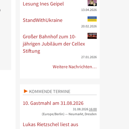
Lesung Ines Geipel
n
13.04.2026
StandWithUkraine
20.02.2026
Großer Bahnhof zum 10-
jährigen Jubiläum der Cellex
Stiftung
27.01.2026
Weitere Nachrichten…
KOMMENDE TERMINE
10. Gastmahl am 31.08.2026
31.08.2026
16:00
(Europe/Berlin)
— Neumarkt, Dresden
Lukas Rietzschel liest aus