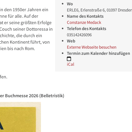
Wo
in den 1950er Jahren ein
ERLE6, Erlenstraße 6, 01097 Dresde
nne für alle. Auf der
Name des Kontakts
Constanze Medack
at er seine größten Erfolge
Telefon des Kontakts
r Couch seiner Dottoressa in
035142426096
hichte, die durch ein
Web
hen Kontinent führt, von
Externe Webseite besuchen
rien bis nach Rom.
Termin zum Kalender hinzufügen
iCal
fen.
er Buchmesse 2026 (Belletristik)