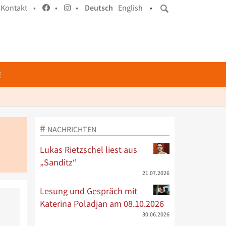
Kontakt •
•
•
Deutsch
English
•
E
NACHRICHTEN
Lukas Rietzschel liest aus
„Sanditz“
21.07.2026
Lesung und Gespräch mit
Katerina Poladjan am 08.10.2026
30.06.2026