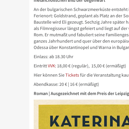
melancholischen Bild der Gegenwart
An der bulgarischen Schwarzmeerküste entsteht 
Ferienort: Goldstrand, geplant als Platz an der So
Baustelle wird Eli gezeugt. Sechzig Jahre später h
als Filmregisseur längst gefeiert und liegt auf de
Rom. Er mutmaßt und fabuliert seine Familiengesc
ganzes Jahrhundert und quer über den europäisc
Odessa über Konstantinopel und Warna in Bulga
Einlass: ab 18.30 Uhr
Eintritt
VVK
:
18,00 € (regulär),
15,00 € (ermäßigt)
Hier können Sie
Tickets
für die Veranstaltung kau
Abendkasse: 20 € | 16 € (ermäßigt)
Roman | Ausgezeichnet mit dem Preis der Leipzig