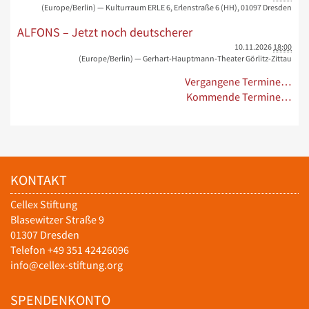
(Europe/Berlin)
— Kulturraum ERLE 6, Erlenstraße 6 (HH), 01097 Dresden
ALFONS – Jetzt noch deutscherer
10.11.2026
18:00
(Europe/Berlin)
— Gerhart-Hauptmann-Theater Görlitz-Zittau
Vergangene Termine…
Kommende Termine…
KONTAKT
Cellex Stiftung
Blasewitzer Straße 9
01307 Dresden
Telefon +49 351 42426096
info@cellex-stiftung.org
SPENDENKONTO