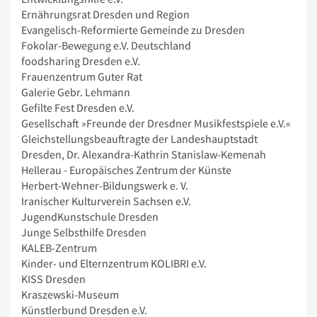
Ernährungsrat Dresden und Region
Evangelisch-Reformierte Gemeinde zu Dresden
Fokolar-Bewegung e.V. Deutschland
foodsharing Dresden e.V.
Frauenzentrum Guter Rat
Galerie Gebr. Lehmann
Gefilte Fest Dresden e.V.
Gesellschaft »Freunde der Dresdner Musikfestspiele e.V.«
Gleichstellungsbeauftragte der Landeshauptstadt
Dresden, Dr. Alexandra-Kathrin Stanislaw-Kemenah
Hellerau - Europäisches Zentrum der Künste
Herbert-Wehner-Bildungswerk e. V.
Iranischer Kulturverein Sachsen e.V.
JugendKunstschule Dresden
Junge Selbsthilfe Dresden
KALEB-Zentrum
Kinder- und Elternzentrum KOLIBRI e.V.
KISS Dresden
Kraszewski-Museum
Künstlerbund Dresden e.V.