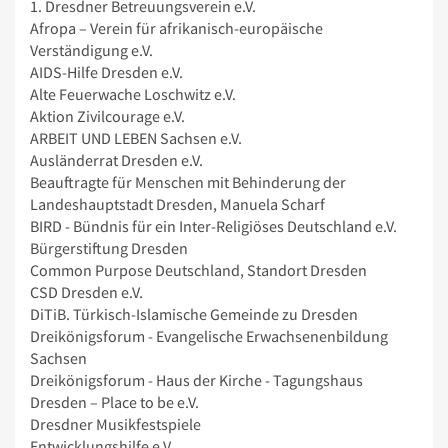
1. Dresdner Betreuungsverein e.V.
Afropa – Verein für afrikanisch-europäische
Verständigung e.V.
AIDS-Hilfe Dresden e.V.
Alte Feuerwache Loschwitz e.V.
Aktion Zivilcourage e.V.
ARBEIT UND LEBEN Sachsen e.V.
Ausländerrat Dresden e.V.
Beauftragte für Menschen mit Behinderung der
Landeshauptstadt Dresden, Manuela Scharf
BIRD - Bündnis für ein Inter-Religiöses Deutschland e.V.
Bürgerstiftung Dresden
Common Purpose Deutschland, Standort Dresden
CSD Dresden e.V.
DiTiB. Türkisch-Islamische Gemeinde zu Dresden
Dreikönigsforum - Evangelische Erwachsenenbildung
Sachsen
Dreikönigsforum - Haus der Kirche - Tagungshaus
Dresden – Place to be e.V.
Dresdner Musikfestspiele
Entwicklungshilfe e.V.