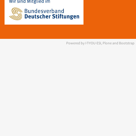
Powered by I·T·YOU·ESI, Plone and Bootstrap