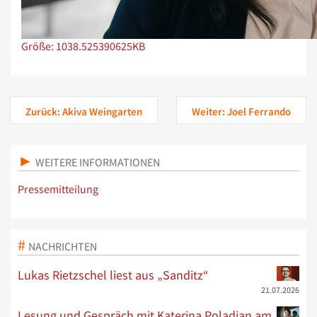
Zeige Bild in voller Größe…
Größe: 1038.525390625KB
Zurück: Akiva Weingarten
Weiter: Joel Ferrando
WEITERE INFORMATIONEN
Pressemitteilung
NACHRICHTEN
Lukas Rietzschel liest aus „Sanditz“
21.07.2026
Lesung und Gespräch mit Katerina Poladjan am