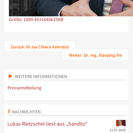
Zeige Bild in voller Größe…
Größe: 1089.4931640625KB
Zurück: Dr.ssa Chiara Valentini
Weiter: Dr.-Ing. Xiaoping Xie
WEITERE INFORMATIONEN
Pressemitteilung
NACHRICHTEN
Lukas Rietzschel liest aus „Sanditz“
21.07.2026