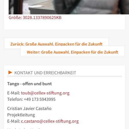
Zeige Bild in voller Größe…
Größe: 3028.1337890625KB
Zurück: Große Auswahl. Einpacken für die Zukunft
Weiter: Große Auswahl. Einpacken für die Zukunft
KONTAKT UND ERREICHBARKEIT
Tango - offen und bunt
E-Mail:
toub@cellex-stiftung.org
Telefon: +49 173 5943995
Cristian Javier Castaño
Projektleitung
E-Mail:
c.castano@cellex-stiftung.org