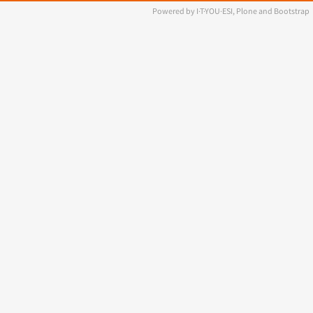
Powered by I·T·YOU·ESI, Plone and Bootstrap