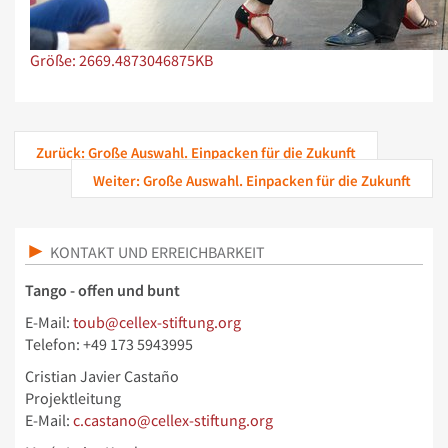
Zeige Bild in voller Größe…
Größe: 2669.4873046875KB
Zurück: Große Auswahl. Einpacken für die Zukunft
Weiter: Große Auswahl. Einpacken für die Zukunft
KONTAKT UND ERREICHBARKEIT
Tango - offen und bunt
E-Mail:
toub@cellex-stiftung.org
Telefon: +49 173 5943995
Cristian Javier Castaño
Projektleitung
E-Mail:
c.castano@cellex-stiftung.org