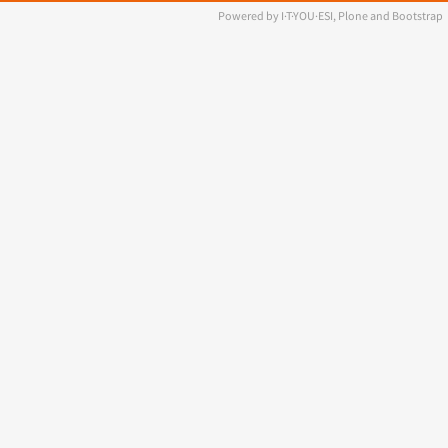
Powered by I·T·YOU·ESI, Plone and Bootstrap