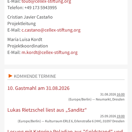
E-Mail:
toub@cellex-stiftung.org
Telefon: +49 173 5943995
Cristian Javier Castaño
Projektleitung
E-Mail:
c.castano@cellex-stiftung.org
María Luisa Kordt
Projektkoordination
E-Mail:
m.kordt@cellex-stiftung.org
KOMMENDE TERMINE
10. Gastmahl am 31.08.2026
31.08.2026
16:00
(Europe/Berlin)
— Neumarkt, Dresden
Lukas Rietzschel liest aus „Sanditz“
25.09.2026
19:00
(Europe/Berlin)
— Kulturraum ERLE 6, Erlenstraße 6 (HH), 01097 Dresden
Lesung mit Katerina Poladjan aus "Goldstrand" und