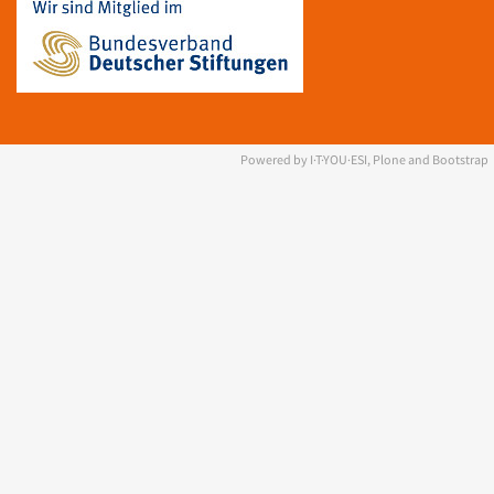
Powered by I·T·YOU·ESI, Plone and Bootstrap