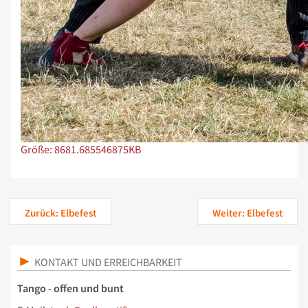
Zeige Bild in voller Größe…
Größe: 8681.685546875KB
Zurück: Elbefest
Weiter: Elbefest
KONTAKT UND ERREICHBARKEIT
Tango - offen und bunt